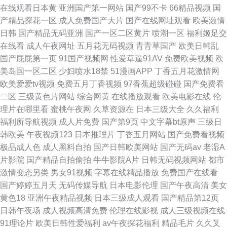
在线观看日本黄
亚洲国产第一网站
国产99不卡
66精品视频
国
产精品探花一区
成人免费国产大片
国产在线网址观看
欧美激情
日韩
国产精品无码亚洲
国产一区二区黄片
喷潮一区
福利姬足交
在线看
成人午夜网址
五月花无码视频
青青草国产
欧美日韩乱
国产屁屁第一页
91国产视频网
性爱草逼91AV
免费欧美视频
欧
美岛国一区二区
少妇喷水18禁
51漫画APP
丁香五月花激情网
欧美爱爱tv视频
免费五月丁香视频
97香蕉超级碰碰
国产免费看
二区
三级黄色片网站
综合网黄
在线播放观看
欧美电影在线
伦
理片在哪里看
蜜桃午夜网
久草资源在
日本三级大全
久久福利
福利所导航视频
成人片免费
国产第9页
中文字幕bt原声
三级日
韩欧美
午夜视频123
日本推理片
丁香五月网站
国产免费看视频
极品成人色
成人黑料自拍
国产日韩欧美网站
国产无码av
老湿A
片影院
国产精品自拍偷拍
牛牛影院A片
日韩无码视频网站
都市
激情变态另类
男女91视频
字幕在线精品播放
免费国产在线看
国产婷婷五月天
无码传媒导航
日本电影伦理
国产午夜高清
美女
黄色18
亚洲午夜精品视频
日本三级成人观看
国产精品第12页
日韩午夜场
成人视频高清免费
伦理在线影视
成人三级视频在线
91理论片
欧美日韩性爱福利
av午夜探花福利
精品毛片
久久叉