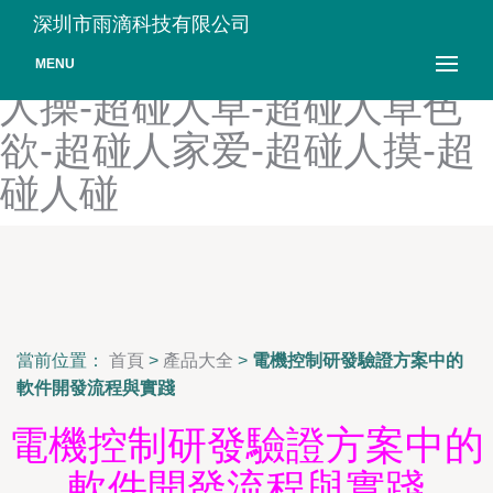
超碰热99-超碰热久久-超碰
深圳市雨滴科技有限公司
人17C-超碰人97最新-超碰
MENU
人操-超碰人草-超碰人草色
欲-超碰人家爱-超碰人摸-超
碰人碰
當前位置：
首頁
>
產品大全
>
電機控制研發驗證方案中的
軟件開發流程與實踐
電機控制研發驗證方案中的
軟件開發流程與實踐