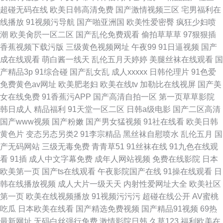
超碰无码在线
欧美日韩高清免费
国产激情视频三区
宅男福利在
线播放
91视频污导航
国产啪亚洲国
欧美性爱密臀
疯狂少妇喷
潮
欧美肏屄一区二区
国产乱伦免费观看
偷拍草草草
97狠狠插
香蕉视频下载污版
三级黄色视频网址
午夜99
91日逼视频
国产
成在线观看
萌白酱一线天
乱伦五月天婷婷
美腿丝袜在线观看
国
产精品3p
91综合碰
国产乱女乱
成人xxxxx
日韩伦理片
91色爱
免费黄色av网址
欧美肥老妇
欧美在线tv
加勒比在线视屏
国产美
女在线免费
91香蕉污APP
国产高清自拍一区
第一页草草影院
韩日成人
精品福利
91天堂一区二区
日韩a级电影
国产二区高清
国产www视频
国产粉嫩
国产男女猛视频
91社在线看
欧美日韩
黄色片
变态另态另类2
91李宗精品
黑丝袜自慰喷水
乱伦五月
国
产无码网站
三级无毒免费
青青草51
91丝袜在线
91九色在线观
看
91插
成人中文字幕免费
成年人网站视频
免费在线影院
日本
欧美第一页
国产ts在线观看
午夜影院国产在线
91操在线观看
日
韩在线播放视频
成人大片一级天天
内射性爱网址大全
欧美社区
第一页
欧美在线视频播放
91视频污污污
超碰在线公开
AV蜜桃
吃瓜
日本欧美在线看
国产精选免费视频
国产精品91视频
69热
最新网址
无码白丝强行免费
激情影院日韩
久草123
福利欧美在