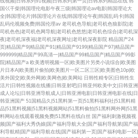
线视频|日韩系列91视频|日韩系列第一页|日韩系列精品在线
韩
国巜干柴|韩国理伦电影午夜三级|韩国理论av电影|韩国理论大
全|韩国理论片|韩国理论片在线|韩国理论午夜|韩国乱码卡|韩国
乱码伦视频免费|韩国伦理av
老司机色导航|老司机色狼影院|老
司机色色|老司机色网导航|老司机色悠悠|老司机色综合|老司机深
夜|老司机深夜福|老司机深夜网址|老司机深夜影院
精品国产24
页|精品国产9|精品国产91|精品国产9199|精品国产97|精品国产
999999|精品国产99高清一|精品国产99精品国产|精品国产99影
院|精品国产a
欧美透明视频一区|欧美图片另类小说综合|欧美图
片日本A|欧美图片偷拍|欧美图片一区二区三区|欧美图色10p|欧
美外国交|欧美外网|欧美网色|欧美网站
日韩性精专区|日韩性生
活片|日韩性视频在线播|日韩亚射吧|日韩亚州欧美中文|日韩亚洲
成人论坛|日韩亚洲导航成人|日韩亚洲电影|日韩亚洲电影在线|日
韩亚洲国产
51国精品久|51黑料第一页|51黑料福利社|51黑料精
品|51黑料视频|51黑料视频网站|51黑料偷拍|51黑料网外网|51黑
料网站在线观看视频免费|51黑料在线白丝
国产福利刺激视频视
频|国产福利大秀伪娘|国产福利导航大全|国产福利导航第|国产福
利导航精|国产福利导航在线|国产福利第一页|国产福利电影一区|