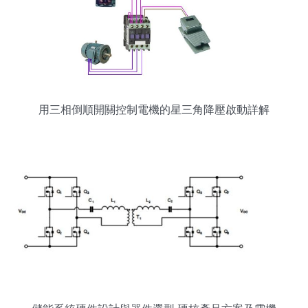
用三相倒順開關控制電機的星三角降壓啟動詳解