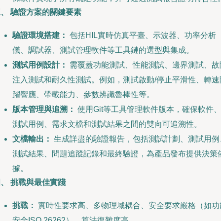
、 驗證方案的關鍵要素
驗證環境搭建：
包括HIL實時仿真平臺、示波器、功率分析
儀、調試器、測試管理軟件等工具鏈的選型與集成。
測試用例設計：
需覆蓋功能測試、性能測試、邊界測試、故
注入測試和耐久性測試。例如，測試啟動/停止平滑性、轉速
躍響應、帶載能力、參數辨識魯棒性等。
版本管理與追溯：
使用Git等工具管理軟件版本，確保軟件
測試用例、需求文檔和測試結果之間的雙向可追溯性。
文檔輸出：
生成詳盡的驗證報告，包括測試計劃、測試用例
測試結果、問題追蹤記錄和最終驗證，為產品發布提供決策
據。
、 挑戰與最佳實踐
挑戰：
實時性要求高、多物理域耦合、安全要求嚴格（如功
安全ISO 26262）、算法復雜度高。