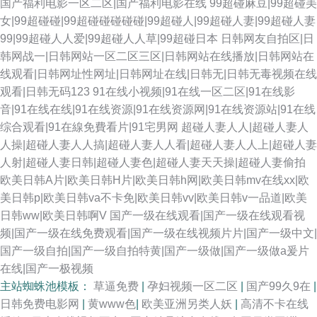
国产福利电影一区二区|国产福利电影在线
99超碰麻豆|99超碰美
女|99超碰碰|99超碰碰碰碰碰|99超碰人|99超碰人妻|99超碰人妻
99|99超碰人人爱|99超碰人人草|99超碰日本
日韩网友自拍区|日
韩网战一|日韩网站一区二区三区|日韩网站在线播放|日韩网站在
线观看|日韩网址性网址|日韩网址在线|日韩无|日韩无毒视频在线
观看|日韩无码123
91在线小视频|91在线一区二区|91在线影
音|91在线在线|91在线资源|91在线资源网|91在线资源站|91在线
综合观看|91在線免費看片|91宅男网
超碰人妻人人|超碰人妻人
人操|超碰人妻人人搞|超碰人妻人人看|超碰人妻人人上|超碰人妻
人射|超碰人妻日韩|超碰人妻色|超碰人妻天天操|超碰人妻偷拍
欧美日韩A片|欧美日韩H片|欧美日韩h网|欧美日韩mv在线xx|欧
美日韩p|欧美日韩va不卡免|欧美日韩vv|欧美日韩v一品道|欧美
日韩ww|欧美日韩啊V
国产一级在线观看|国产一级在线观看视
频|国产一级在线免费观看|国产一级在线视频片片|国产一级中文|
国产一级自拍|国产一级自拍特黄|国产一级做|国产一级做a爰片
在线|国产一极视频
主站蜘蛛池模板：
草逼免费
|
孕妇视频一区二区
|
国产99久9在
|
日韩免费电影网
|
黄www色
|
欧美亚洲另类人妖
|
高清不卡在线