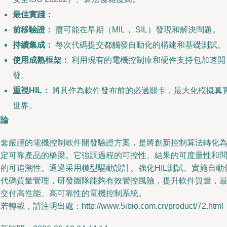
最佳實踐：
前移驗證：
盡可能在早期（MIL， SIL）發現和解決問題。
持續集成：
每次代碼提交都觸發自動化的構建和基礎測試。
使用成熟框架：
利用現有的電機控制庫和硬件支持包加速開
發。
重視HIL：
將其作為軟件發布前的必過關卡，最大化模擬真
世界。
結論
一套嚴謹的電機控制軟件開發驗證方案，是將創新控制算法轉化
穩定可靠產品的橋梁。它強調過程的可控性、結果的可度量性和
題的可追溯性。通過采用模型驅動設計、強化HIL測試、實施自動
與代碼質量管理，研發團隊能夠有效管控風險，提升軟件質量，
終交付高性能、高可靠性的電機控制系統。
若轉載，請注明出處：http://www.5ibio.com.cn/product/72.html