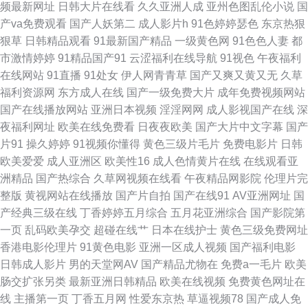
频最新网址
日韩大片在线看
久久亚洲人成
亚州色图乱伦小说
国
超碰 欧美欧美在线 中文字幕在线中+ 久久综久久 亚洲色精品vr一区 国产日
产va免费观看
国产人妖第二
成人影片h
91色婷婷瑟色
东京热狠
狠草
日韩精品观看
91最新国产精品
一级黄色网
91色色人妻
都
韩一区 天天艹艹 成在人线 日本乱妇乱子视频网站百度 99视频国产在线 欧美
市激情婷婷
91精品国产91
云涩福利在线导航
91视色
午夜福利
在线网站
91直播
91处女
伊人网青青草
国产又爽又黄又无
久草
精品午夜免费 91白虎丝袜萝莉 免费亚洲一区 国产一级二级三级网站 日干夜
福利资源网
东方成人在线
国产一级免费大片
成年免费视频网站
国产在线播放网站
亚洲日本视频
淫淫网网
成人影视国产在线
深
操 免费在线观看亚 大香蕉精品国 日韩色区 成人亚洲性情 日本午夜剧场 超碰
夜福利网址
欧美在线免费看
日夜夜欧美
国产大片中文字幕
国产
片91
操久婷婷
91视频你懂得
黄色三级片毛片
免费电影片
日韩
A片 97精品电影网 日韩激情视频在线 白丝自慰网站91 全能影视 97伦理影视
欧美爱爱
成人亚洲区
欧美性16
成人色情黄片在线
在线观看亚
洲精品
国产热综合
久草网视频在线看
午夜精品网影院
伦理片完
男同看片站 在线一区欧美日韩国产 六月丁香激情综合成人 中文字幕一二区
整版
黄视网站在线播放
国产片自拍
国产在线91
AV亚洲网址
国
产经典三级在线
丁香婷婷五月综合
五月花亚洲综合
国产影院第
二三区 九九热精品在线观看 亚洲视频区 国产又粗又黄又爽又硬 羞羞漫画韩
一页
乱码欧美孕交
超碰在线艹
日本在线护士
黄色三级免费网址
香港电影伦理片
91黄色电影
亚洲一区成人视频
国产福利电影
漫在 国产欧美日本一区二区 素人网站 国产变态一区二区三区 日韩一区二线
日韩成人影片
男的天堂网AV
国产精品尤物在
免费a一毛片
欧美
肠交扩张另类
最新亚洲日韩精品
欧美在线视频
免费黄色网址在
视频 超碰激情官网 欧美综合性爱网 91手机在线 免费人成电影 在线看电视剧
线
主播第一页
丁香五月网
性爱东京热
草逼视频78
国产成人免