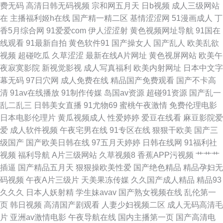
费无码
高清日韩无码视频
宗和网五月天
日b视频
成人三级网站
架着她的 亚洲国产无在线观看 国产青草成长在线视频 中文字幕国产精品麻
在
主播福利姬h在线
国产精一精二区
基情涩涩网
51漫画成人
丁
香5月综合网
91爱爱com
伊人涩涩射
黄色视频网址导航
91国在
豆韩日在线 精品国产免费1 深夜释放 91少妇福利 海角人妻91 日韩欧美国产
线观看
91最新自拍
黄色软件91
国产操女人
国产乱人
欧美乱欲
视频
超碰吃瓜
久草涩涩
最新在线A片网址
黄色视屏网站
欧美午
亚洲精品 最新电影免费观看 国产视频在线91 视频在线精品 91蜜臀精品视频
夜寂寞影院
新视觉影视
成人写真福利
欧美内射网址
日本中文字
幕无码
97日穴网
成人免费在线
精品国产免费观看
国产不卡高
国语高清完整版在线播放 日韩无码下载 91看片免费下载 极品国产TS资源 手
清
91av在线播放
91制作传媒
岛国av资源
超碰91资源
国产乱一
乱二乱三
日韩美女直播
91尤物69
蜜桃午夜激情
免费伦理电影
机在线电影网 91视频工厂 国内美女视频 日韩电影手机在线 自拍偷区亚洲综
日本电影伦理片
黄瓜视频成人
性爱婷婷
爱豆在线看
麻豆影院爱
爱
成人软件视频
午夜宅男在线
91专区在线
狠狠干欧美
国产三
合照片 国产亚洲欧美在线专区 日韩亚洲精品不卡在线 91极品反差九色 国产
级国产
国产欧美日韩在线
97五月天婷婷
日韩在线网
91福利社
视频
福利导航
A片三级网站
久草视频8
香蕉APP污视频
艹艹艹
最新自拍视频 日韩人妖精品一区二区 69av麻豆 激情亚洲在线视频 三极片免
插逼
国产精品五月天
狠狠操欧美性爱
国产绝色精品
精品孕妇无
码视频
午夜A片三级片
天美果冻传媒
久久国产成人精品
精品93
费 91免费在线视频 果冻传媒一级A片 日韩欧美亚洲免费 最新国产拍偷乱偷
久久久
日本人妖射精
学生妹avav
国产熟女视频在线
乱伦第一
页
韩日视频
高清国产剧观看
人妻少妇视频二区
成人无码高清毛
精品 国产影片一区二区三区 日韩经典 综合绿巨人 国产三级综合在线 日本高
片
亚洲av激情电影
午夜导航在线
国内主播第一页
国产高清电