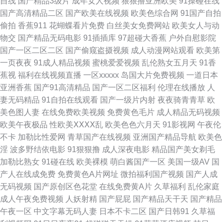
自线
国产精品3级片
成年女人视频
狠狠撸亚洲欧美
91操碰在线
亚洲精品又粗又大又爽A片 免费无码又爽又刺激A片软 波多野洁衣 日韩一级
国产高清精品二区
国产欧美在线视频
欧美色综合网
91国产自拍
偷拍
香蕉911
花蝴蝶看片免费
白丝美女免费网站
欧美女人与动
婬片a级 精品久久88 中文字幕视频专区 日韩欧美性爱 国产精品综合一区 亚
物交
国产精品无码电影
91插插库
97超碰大香蕉
户外自慰影院
国产一区二区二区
国产偷窥盗摄视频
成人动漫网站观看
欧美第
洲自拍 麻豆性爱视频 91黑丝网站 欧美日韩瑟瑟 肏屄网站麻豆 日韩高清无码
一页夜夜
91成人精品视频
蜜桃爱爱视频
乱伦熟女五月天
91香
蕉视
福利在线视频直播
一区xxxxx
岛国大片免费视频
一道日本
一区二区三区 国产精品黄频在线观看 亚洲欧洲日产国码a 蜜桃91在线 91影
亚洲香蕉
国产91高清精品
国产一区二区福利
伦理在线播放
人
妻无码精品
91自拍在线观看
国产一级片内射
夜夜骑青青草
欧
片 人人摸人人搞 东京热色影视 天天透天天干 国产日韩精品欧美区喷 91绿帽
美色图人妻
在线免费欧美视频
免费黄色毛片
成人精品无码视频
欧美午夜极品
性欧美ⅩⅩⅩⅩ乱
欧美色色六月天
91影视网
午夜伦
视频免费在线观看 日本久久精品视频一区 国产精品影视 欧美视频一区在 白
不卡
加勒比性爱网
青草国产在线视频
亚洲国产精品导航
欧美色
淫
波多野结依电影
91狠狠撸
成人深夜电影
精品国产美女剃毛
浆国产91 神马电影免费版高清电影 国产亚洲精品国 一区二区三区亚洲 欧美
加勒比熟女
91碰在线
欧美裸模
萌白酱国产一区
美国一级AV
国
产人在线成免费
免费黄色A片网址
微拍福利国产视频
国产人成
亚州国产 吃瓜爆料 天堂香蕉网 美女扣屄内射 99伊人大香 实时更新成人影片
无码视频
国产原创区色花堂
在线免费黄A片
久草福利
乱伦家庭
成人午夜免费视频
人妖射精
国产屁屁
国产精品天干天
国产精品
国产精品九九热 亚洲日韩资源在线 青草视频网站 国产操海角社区 亚洲国产
午夜一区
中文字幕无码人妻
日本不卡二区
国产日韩91
久草福