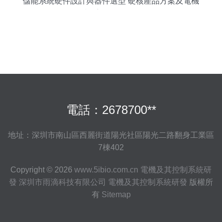
儲能系統硬件設計與器件選型 硬核產品方案及電機
控制系統研發全解析
電話：2678700**
地址：深圳市南山區西麗街道陽光社區陽光二路翻身工業區
7棟402
Copyright © 2026
www.5ibio.com.cn
電機及其控制系統研
發
深圳市雨滴科技有限公司
電機及其控制系統研發
版權所
有
Sitemap