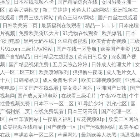
播放
|
日本在线视频不卡
|
国产精品综合在线
|
女同另类亚洲一
区
|
欧美另类性交
|
新丁香婷婷
|
黄色大片a级网站
|
亚洲视频在
线观看
|
男男三级片网站
|
黄色三级AV网站
|
国产白丝在线观看
|
日韩欧美第二页
|
最新福利在线观看
|
精品一卡二卡
|
日本伦理
片视频
|
免费欧美肏屄大片
|
91尤物在线观看
|
欧美爆乳
|
曰本
伦理电影
|
黑料无码在线
|
久草精点视频
|
欧美青青青视频
|
三级
片91com 三级片AV网站
|
国产在线一区导航
|
欧美国产电影
|
91
国产自拍精品
|
日韩精品在线播放
|
欧美日韩足交
|
深夜国产视
频
|
国产精品视频免费
|
五月天综合婷婷
|
日韩成人伦理大片
|
女
人一区二区三区
|
欧美喷潮系列
|
狠狠撸午夜花
|
成人毛片女人
十八
|
日韩精品页
|
成人免费毛卡片
|
欧美日韩视频影院
|
亚洲成
年电影
|
中文国产在线观看
|
美女黄片网站
|
亚洲国产日韩
|
国产
视频网
|
国产成人无码电影
|
在线看三级毛片
|
午夜AV在线
|
牛牛
性爱视频免费
|
日本不卡一区二区
|
91导航少妇
|
乱伦七区
|
国
产福利第二页
|
在线免费观看
|
日本三级高清
|
国产伦理一区二
区
|
白丝车震网站
|
午夜后入福利
|
豆花视频91p
|
欧美二区网站
|
欧美视频在线精品
|
国产视频一区
|
国产污视频网站
|
欧美孕妇
在线
|
丰满欧美一区二区
|
草逼网站
|
最新欧美人妖黑
|
操逼视频