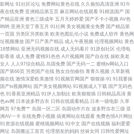
影网址
91社区论坛
免费网站黄色在线
久久偷拍高清亚洲
91午
清视频一区二区 中文乱码字幕在线观看 很很在线 日韩色图资源 91cn色 国产
夜在线免费
亚洲精品第五页
麻豆网站在线观看
91精选国产
国
产精品亚洲
黄色三级成年
五月天婷婷爱
国产不卡小视频
AV色
一区二区美女视频 日韩成人免费网站 91成年人软件 国产主播不卡福利在线
哟哟
亚洲天堂丁香五月
91社网
美女视频黄全免费
国产精品第
一页国
另类区另类欧美
欧美色图乱伦小说
免费成人软件
黄色网
日韩欧美高清在 最新电影电视剧手机 国产熟女精品久久久久 99在线观 美女
址视频播放
国产日产美产精品
成人午夜视频
伦理视频网站
黄色
18禁网站
亚洲无码视频在线
成人无码看片
91原创社区
伦理电
打炮网站 午夜影院成人免费观看 肏逼导航 老鸦窝九九热44视 午夜dj影院免
影香港
成人免费
蜜桃91色色
A片视频网
国产自在线
操欧美老
女人
人人97综合精品
岛国免费
国产无码一二
蜜桃tv网站入口
费视频 变态另类区 免费人成国 亚洲激情一区二区 岛国毛片 嫩苞又嫩又紧视
国产第66页
另类国产在线
熟女自拍偷拍
青青久视频
久草新视
频在线
激情深爱欧美激情
91视频官网国产
狠狠操-91
91我要操
频播放 亚洲欧美综合精品 东京热色影视 欧美成人一二三区视频 亚洲精品中
国产ts视频网站
国产美女视频网站
91视频成人下载
国产无码色
色
91香蕉亚洲精品
91伊人加勒比
欧美狠狠插
日韩精品高清
黄
文字幕无码A片老网站 国产91网 色999 91免费视频网站 含羞草婷婷 日韩亚
色av网
日本波多野吉衣
日韩在线观看精品
日本一级电影
久草
网页
97免费艹
岛国一区二区
岛国动作片在
波多野吉衣三级
亚
洲精品视频
洲AV一卡
在线免费小视频
搞黄网站在线观看
免费色情A片网扯
91资源在线视频
蜜桃视频网站
91中文
国产在线视频
福利爱爱
网址
岛国搬运工首页
伦理朋友的妈妈
丝袜女同
日韩性爱网址