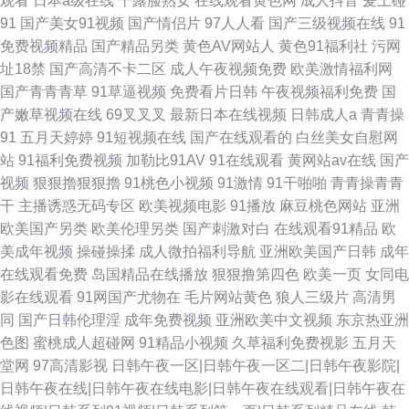
观看
日本a级在线
干露脸熟女
在线观看黄色网
成人抖音
爰上碰
91
国产美女91视频
国产情侣片
97人人看
国产三级视频在线
91
免费视频精品
国产精品另类
黄色AV网站人
黄色91福利社
污网
址18禁
国产高清不卡二区
成人午夜视频免费
欧美激情福利网
国产青青青草
91草逼视频
免费看片日韩
午夜视频福利免费
国
产嫩草视频在线
69叉叉叉
最新日本在线视频
日韩成人a
青青操
91
五月天婷婷
91短视频在线
国产在线观看的
白丝美女自慰网
站
91福利免费视频
加勒比91AV
91在线观看
黄网站av在线
国产
视频
狠狠擼狠狠擼
91桃色小视频
91激情
91干啪啪
青青操青青
干
主播诱惑无码专区
欧美视频电影
91播放
麻豆桃色网站
亚洲
欧美国产另类
欧美伦理另类
国产刺激对白
在线观看91精品
欧
美成年视频
操碰操揉
成人微拍福利导航
亚洲欧美国产日韩
成年
在线观看免费
岛国精品在线播放
狠狠撸第四色
欧美一页
女同电
影在线观看
91网国产尤物在
毛片网站黄色
狼人三级片
高清男
同
国产日韩伦理淫
成年免费视频
亚洲欧美中文视频
东京热亚洲
色图
蜜桃成人超碰网
91精品小视频
久草福利免费视影
五月天
堂网
97高清影视
日韩午夜一区|日韩午夜一区二|日韩午夜影院|
日韩午夜在线|日韩午夜在线电影|日韩午夜在线观看|日韩午夜在