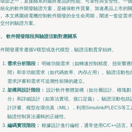
心環節之一，直接關系到最終產品的性能、可靠性與安全性。一
系統化的軟件開發驗證方案，是確保軟件質量、加速產品上市的
鍵。本文將圍繞電機控制軟件開發的全生命周期，闡述一套從需
到交付的驗證方案。
一、 軟件開發階段與驗證活動對應關系
軟件開發通常遵循V模型或迭代模型，驗證活動貫穿始終。
需求分析階段：
明確功能需求（如轉速控制精度、扭矩響應
間）和非功能需求（如代碼效率、內存占用）。驗證活動包
需求評審和需求可追溯性矩陣的建立。
架構與設計階段：
設計軟件整體架構（如分層設計、模塊劃
分）和詳細設計（如算法實現、接口定義）。驗證活動包括
計評審、模型在環仿真（MIL），利用Simulink/PLECS等工
驗證控制算法邏輯的正確性。
編碼實現階段：
根據設計進行編程，通常使用C/C++語言。