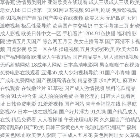
草香蕉
激情另类图片
亚洲欧美在线观看
成人三级成人三级
欧美
去也色网 欧美日韩亚洲精品成人 80s电影电影网站官网 九一破解版 亚洲成
老女人bb
日日操第一页
91网豆花视频
91福利剧场
免费影视观
看
91视频国产自拍
国产美女在线视频
欧美又大
无码四虎
女同
色9 国产精品精品久 日韩免费乱轮网站 超碰97人妻 日本大胆欧美人术艺术
激吻视频
极品性爱导航
欧美国产拳交喷奶
中文字幕第三页
超碰
成人影视
欧美日韩中文一区
手机看片1204
91色快播
福利撸影
91天堂视频 你懂得在线观看 一区二区免费视频国产 国产在线精品— 婷婷成
院
激情五月天国产
综合网五月天
美女主播青草
国产高清不卡视
频
四虎影视
欧美一区在线
操碰视频
五月天婷婷欧美
欧美大BB
人淫网 岛国电影网 日本高清色色 91黑丝美女艹逼 美女黄色网 亚洲综合成人
国产福利啪啪
欧洲成人午夜精品
国产精品美乳
男人操蜜桃视频
无码射精网站
18成年人网站
日本高清电影网
男女啪啪午夜视频
婷 超碰中文人妻 青娱乐吧91 91色色无码 免费看电视剧网站 一区中文产品产
免费电影在线观看
亚洲ab
成人少妇视频导航
91国产小青蛙
国
产成年免费网站
国产视频高清在线
精品香蕉
求a片网址
麻豆tv
品 国内激情 五月花导航 国产精品国产精品国 日漫网站 艾草精品视频一区二
在线观看
在线撸丝片
91草碰
国产成人激情视频
黑料吃瓜精品
偷拍
91大神合集
成人拍拍拍免费
香港伦理剧
日韩大片观看网
区 欧美毛片A级 中文字幕永久在线看 久久青草影院 影音先锋成人电影 好男
址
日韩免费电影
91羞羞视频
国产网站
青草全福视在线
性导航
影视AV
日本一级在线视频
国产好片浮力
91久操
国产精品成人
人好资源在线 亚洲高清乱码 国产欧美日本综合 丝袜足交综合 大香蕉超碰99
在线
精品免费看
人人看操碰
午夜伦理电影网
久久国自产拍精品
高清乱码0
国产欧美
日韩三级黄色A片
伦理电影亚洲国产
福利
人人摸97视频 av天堂中文字幕在线观看电影 变态另类AV在线 欧美一级做 av
姬黄色网址
欧美伊人影院
丁香成人五月花
黄色网网址女
久草视