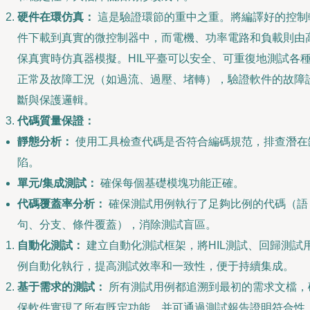
硬件在環仿真：
這是驗證環節的重中之重。將編譯好的控制
件下載到真實的微控制器中，而電機、功率電路和負載則由
保真實時仿真器模擬。HIL平臺可以安全、可重復地測試各
正常及故障工況（如過流、過壓、堵轉），驗證軟件的故障
斷與保護邏輯。
代碼質量保證：
靜態分析：
使用工具檢查代碼是否符合編碼規范，排查潛在
陷。
單元/集成測試：
確保每個基礎模塊功能正確。
代碼覆蓋率分析：
確保測試用例執行了足夠比例的代碼（語
句、分支、條件覆蓋），消除測試盲區。
自動化測試：
建立自動化測試框架，將HIL測試、回歸測試
例自動化執行，提高測試效率和一致性，便于持續集成。
基于需求的測試：
所有測試用例都追溯到最初的需求文檔，
保軟件實現了所有既定功能，并可通過測試報告證明符合性