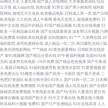
av网址大全
人妻乱视
国产成人在线网站
久草视频资源站
综合
字幕在线成人日韩 黄色免费链接 午夜小影院a 的干性视频 青青操逼网 51爽
五月香
成人app在线
四虎试看
91男女
国产男小鲜肉同
福利影
院网站
激情五月天色色
欧美极品电影
日韩成人第一页
国产日韩
片网 精品精品国产国产 在线免费电影网 精品高清视频 国产精品日韩黑料 国
欧美电影
久久机热
成人午夜网
黄色天堂男人
操视频免费91
日
韩中文在线
精品中的精品
97国产精品视频
91美女在线视频
51
产激情视频在线 樱花动漫在线免费入口 亚洲成人国产 欧美野外伦姧在线观
欧美
一区精品麻豆经典
国产在线观看资源
波多野洁衣视频
污网
站免费看
特级欧美在线观看
自拍视频91
91艹艹
久草网在线
18
看 国产内射播放 亚洲性艺影院av 久久精品影院女优 92午夜 特发性震 狼友
福利影院
老司机蜜桃在线
成人精品一区二区
韩日爆乳无码三级
欧美伦理电影网站
艹艹操操
AV黄色观看网站
日韩欧美在线国
导航主页 橙子视频污版 久久精品青青草 亚洲综合自拍 国产视频精品免费 日
产
新91视频网
国产精品分类在线
97午夜福利视频
岛国AV动作
无码
波多野吉依电影
小h片免费
国产精品色色视屏
国产午夜成
字码无精在 百度视频在线 欧美 与子敌伦刺激对白播放 国产在线播放频道人
人
最新日韩精品
91福利视频导航
欧美喷水影院
91爱爱视频
欧
美色图论坛
91榴莲小视频
国产高清一卡新区
国产看片资源
二
成 天堂电影下载 成人精品一 情侣露脸无 最新电影免费观看的网站 今日推荐
色吧97资源站
欧美日韩另类0
91华人
国产日韩一区二区
日本网
站在线免费
免费潮喷
91原创国产视频
成人吃瓜福利
国产在线9
亚洲欧美另类制服日韩 国产女人3p 亚州精品天堂中文字幕 国产精品自在拍
操碰高清免费视频
午夜电影全集
国产AV无码
人妻系列
爱豆传
媒倩女幽魂
超清国产剧大全
91中文字幕在线
免费在线小视频
在线拍 日韩在线永久免费播 成全电影大全在线播放 人人澡亚洲精品在线 俺
吃瓜福利小视频
免费91
国产日产亚洲精品
91社在线高清
人人