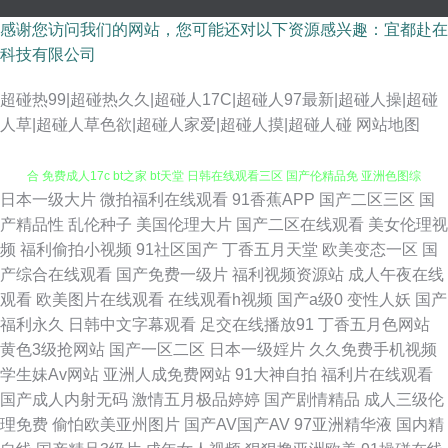
感谢您访问我们的网站，您可能还对以下资源感兴趣：宜都赴在
科技有限公司
超碰热99|超碰热久久|超碰人17C|超碰人97最新|超碰人操|超碰
人草|超碰人草色欲|超碰人家爱|超碰人摸|超碰人碰
网站地图
日本一级大片
微拍福利在线观看
91香蕉APP
国产二区三区
国
国产五六区在线 国产一区三区三区 插bb视频 日韩中文字幕电影 国产另类综
产精品性
乱伦种子
美国伦理大片
国产二区在线观看
美女伦理视
频
福利偷拍小视频
91社区国产
丁香五月天堂
欧美变态一区
国
合 免费成人17c bt之家 bt天堂 日韩在线观看三区 国产伦精品免 亚洲色图综
产综合在线观看
国产免费一级片
福利视频资源站
成人午夜在线
观看
欧美图片在线观看
在线观看h视频
国产a级0
变性人妖
国产
合 美女视频网站 91色禁 日本在线不卡 国产口爆 又粗又粗又黄又 欧美伊香
福利永久
日韩中文字幕观看
足交在线播放91
丁香五月色网站
黄色3级抢网站
国产一区二区
日本一级婬片
久久免费手机视频
蕉久久综合网99 成人免费乱 五月天伊人影院 国产在线视频不卡香 亚洲中文
学生妹Av网站
亚洲人成免费网站
91大神自拍
福利片在线观看
国产成人内射无码
激情五月极品婷婷
国产剧情精品
成人三级伦
无 免费精品国产自在在线 99视频在线免费看 日日日日做夜 国产精品九色91
理免费
偷怕欧美亚州图片
国产AV国产AV
97亚洲精华液
国内精