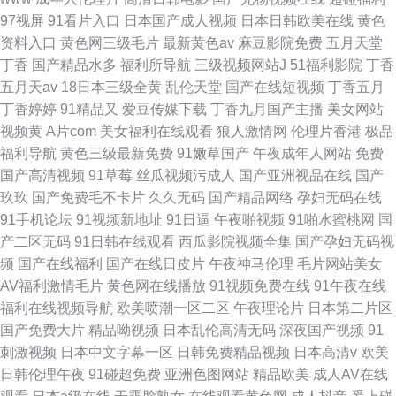
97视屏
91看片入口
日本国产成人视频
日本日韩欧美在线
黄色
资料入口
黄色网三级毛片
最新黄色av
麻豆影院免费
五月天堂
丁香
国产精品水多
福利所导航
三级视频网站J
51福利影院
丁香
五月天av
18日本三级全黄
乱伦天堂
国产在线短视频
丁香五月
丁香婷婷
91精品又
爱豆传媒下载
丁香九月国产主播
美女网站
视频黄
A片com
美女福利在线观看
狼人激情网
伦理片香港
极品
福利导航
黄色三级最新免费
91嫩草国产
午夜成年人网站
免费
国产高清视频
91草莓
丝瓜视频污成人
国产亚洲视品在线
国产
玖玖
国产免费毛不卡片
久久无码
国产精品网络
孕妇无码在线
91手机论坛
91视频新地址
91日逼
午夜啪视频
91啪水蜜桃网
国
产二区无码
91日韩在线观看
西瓜影院视频全集
国产孕妇无码视
频
国产在线福利
国产在线日皮片
午夜神马伦理
毛片网站美女
AV福利激情毛片
黄色网在线播放
91视频免费在线
91午夜在线
福利在线视频导航
欧美喷潮一区二区
午夜理论片
日本第二片区
国产免费大片
精品呦视频
日本乱伦高清无码
深夜国产视频
91
刺激视频
日本中文字幕一区
日韩免费精品视频
日本高清v
欧美
日韩伦理午夜
91碰超免费
亚洲色图网站
精品欧美
成人AV在线