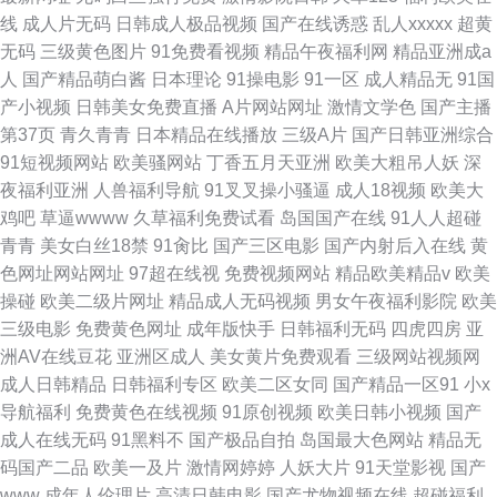
线
成人片无码
日韩成人极品视频
国产在线诱惑
乱人xxxxx
超黄
无码
三级黄色图片
91免费看视频
精品午夜福利网
精品亚洲成a
人
国产精品萌白酱
日本理论
91操电影
91一区
成人精品无
91国
产小视频
日韩美女免费直播
A片网站网址
激情文学色
国产主播
第37页
青久青青
日本精品在线播放
三级A片
国产日韩亚洲综合
91短视频网站
欧美骚网站
丁香五月天亚洲
欧美大粗吊人妖
深
夜福利亚洲
人兽福利导航
91叉叉操小骚逼
成人18视频
欧美大
鸡吧
草逼wwww
久草福利免费试看
岛国国产在线
91人人超碰
青青
美女白丝18禁
91肏比
国产三区电影
国产内射后入在线
黄
色网址网站网址
97超在线视
免费视频网站
精品欧美精品v
欧美
操碰
欧美二级片网址
精品成人无码视频
男女午夜福利影院
欧美
三级电影
免费黄色网址
成年版快手
日韩福利无码
四虎四房
亚
洲AV在线豆花
亚洲区成人
美女黄片免费观看
三级网站视频网
成人日韩精品
日韩福利专区
欧美二区女同
国产精品一区91
小x
导航福利
免费黄色在线视频
91原创视频
欧美日韩小视频
国产
成人在线无码
91黑料不
国产极品自拍
岛国最大色网站
精品无
码国产二品
欧美一及片
激情网婷婷
人妖大片
91天堂影视
国产
www
成年人伦理片
高清日韩电影
国产尤物视频在线
超碰福利