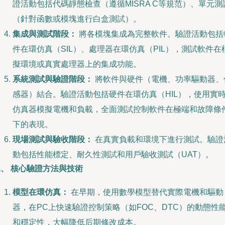
證活動包括代碼靜態檢查（遵循MISRA C等規范）、單元測
（針對函數或模塊進行白盒測試）。
集成與測試階段：
將各模塊集成為完整軟件。驗證活動包括
件在環仿真（SIL）、處理器在環仿真（PIL），測試軟件在
擬環境或真實處理器上的集成功能。
系統測試與驗證階段：
將軟件與硬件（電機、功率驅動器、
感器）結合。驗證活動包括硬件在環仿真（HIL），使用實
仿真器模擬電機和負載，全面測試控制軟件在極端和故障條
下的表現。
現場測試與驗收階段：
在真實負載和環境下進行測試。驗證
動包括性能標定、耐久性測試和用戶驗收測試（UAT）。
、 核心驗證方法與技術
模型在環仿真：
在早期，使用數學模型替代實際電機和驅動
器，在PC上快速驗證控制策略（如FOC、DTC）的動態性
和穩定性，大幅降低后期修改成本。