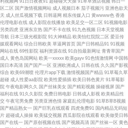
利视频网
91日日夜夜91
超碰碰天天操
91草草酒店视频
韩日一
制服在线观看 久久日日狠狠干 AV线大香蕉 色先锋AVAV 国产污网站免费看
区二区
国产激情视频网站
成人视频日本
茄子视频污
亚洲色欲天
天
成人丝瓜视频下载
日韩逼网
精东传媒入口
黄wwww色
香港
在线欧美精品第1页 青青久久 蜜桃AV色欲A片精品一区 a片含羞草 微密是啥
伦理电影在线
成人影院在线播放
欧美足交一区二区
91视频电影
另类四虎
亚洲东京热
国产不卡在线
91九色视频
日本天堂视频
加勒比AV网 中文字幕天天躁 免费看黄的网址 亚洲日韩一级在线毛 国产欧美
导航
日本三级光棍影院
91大神精品
欧美怡红院院二区
爱豆传
媒观看网站
综合日韩欧美
草逼网首页
国产日韩精品91
91视频
日韩户外自拍 熟妇人人草 草莓app 欧美高清色图 Av性爱中文 俺去射啦 亚洲
网站在线
69性影院
福利资源在线
91自拍最新网址
青青草国产
成人
黄色岛国网站
欧美一xxxxx
欧美gayv
91色情激情网
中国韩
国产精品欧美日韩 另类激情网站 成人午夜被窝福利 又粗又中文字幕国产 欧
国日本高清
国产国产一区
亚洲欧洲成人
日韩在线
久久国产影视
综合
欧美69潮喷
伦理片app下载
激情视频国产精品
91草莓久草
美在线观看免费专区 国产大片免费观看电视剧 亚洲mv大片欧洲mv 精品一欧
超碰
成人性爱aa影院
欧美性爱插插
欧美日韩色黄片
91草莓影
院
午夜电影网久久
国产丝袜美女
国产精彩视频
操碰视屏
国产
美一综合 91精品大神 人人天天夜夜日日狠狠 电影天堂免费迅雷下载官网 熟
福利在线
91久久影院
免费日韩电影
日韩成人影视
欧美精品性
交
午夜宅男免费
另类亚洲色情
家庭乱伦理电影
91草B草B视频
女人妻影音先锋 国产做受高潮豆麻 亚洲综合色一 漂亮的保姆3免费播放 国产
国产精品熟女一
国产巨乳在线观看
四虎免费91
国内精品无码短
片
超碰成人操操
欧美猛交视频
西瓜影院在线观看
欧美做受日韩
欧美日韩va 尤物亚洲aⅴ 欧美精品久 91久国产在线观看 久久先锋资源 中文
国产在线一
国产原创视频在线
国产视频高清
国产丝袜一区
黄色