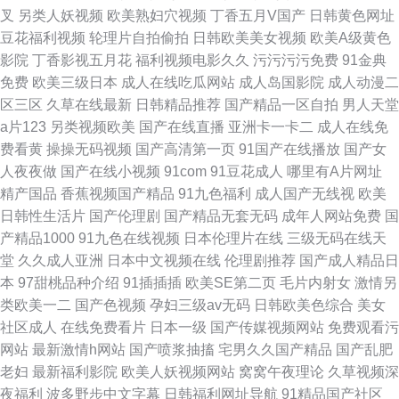
叉
另类人妖视频
欧美熟妇穴视频
丁香五月V国产
日韩黄色网址
豆花福利视频
轮理片自拍偷拍
日韩欧美美女视频
欧美A级黄色
影院
丁香影视五月花
福利视频电影久久
污污污污免费
91金典
免费
欧美三级日本
成人在线吃瓜网站
成人岛国影院
成人动漫二
区三区
久草在线最新
日韩精品推荐
国产精品一区自拍
男人天堂
a片123
另类视频欧美
国产在线直播
亚洲卡一卡二
成人在线免
费看黄
操操无码视频
国产高清第一页
91国产在线播放
国产女
人夜夜做
国产在线小视频
91com
91豆花成人
哪里有A片网址
精产国品
香蕉视频国产精品
91九色福利
成人国产无线视
欧美
日韩性生活片
国产伦理剧
国产精品无套无码
成年人网站免费
国
产精品1000
91九色在线视频
日本伦理片在线
三级无码在线天
堂
久久成人亚洲
日本中文视频在线
伦理剧推荐
国产成人精品日
本
97甜桃品种介绍
91插插插
欧美SE第二页
毛片内射女
激情另
类欧美一二
国产色视频
孕妇三级av无码
日韩欧美色综合
美女
社区成人
在线免费看片
日本一级
国产传媒视频网站
免费观看污
网站
最新激情h网站
国产喷浆抽搐
宅男久久国产精品
国产乱肥
老妇
最新福利影院
欧美人妖视频网站
窝窝午夜理论
久草视频深
夜福利
波多野步中文字幕
日韩福利网址导航
91精品国产社区